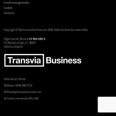
Condiciones generales
Cookies
Contacto
Copyright © fbd.transviabusiness.com 2026. Todos los derechos reservados
Organización Técnica
CV-Mm 048-V
G.V. Ramón y Cajal, 17 · 46007
Valencia, España
Atención al cliente
Teléfono: +34 96 398 27 19
fbdhotels@transviabusiness.com
De lunes a viernes de 10h a 18h.